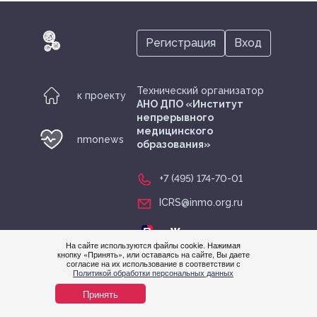
ICRS@inmo.org.ru
Регистрация
Вход
Регистрация
Вход
Технический организатор
к проекту
АНО ДПО «Институт
непрерывного
медицинского
nmonews
образования»
+7 (495) 174-70-01
ICRS@inmo.org.ru
На сайте используются файлы cookie. Нажимая
кнопку «Принять», или оставаясь на сайте, Вы даете
согласие на их использование в соответствии с
Нужна
Политикой обработки персональных данных
© nmonews 2026 все права защищены
помощ
Принять